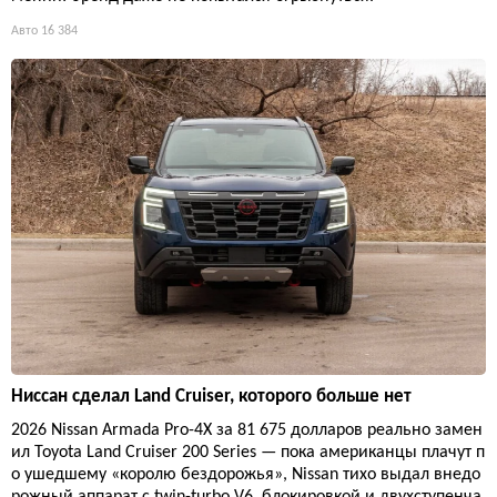
Авто
16 384
Ниссан сделал Land Cruiser, которого больше нет
2026 Nissan Armada Pro-4X за 81 675 долларов реально замен
ил Toyota Land Cruiser 200 Series — пока американцы плачут п
о ушедшему «королю бездорожья», Nissan тихо выдал внедо
рожный аппарат с twin-turbo V6, блокировкой и двухступенча