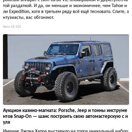
той раздаткой. И да, он меньше и экономичнее, чем Tahoe и
ли Expedition, хотя в третьем ряду всё ещё тесновато. Спите, э
нтузиасты, вас обгоняют.
Авто
16 133
Аукцион казино-магната: Porsche, Jeep и тонны инструме
нтов Snap-On — шанс построить свою автомастерскую с н
уля
Имение Джона Харра выставило на торги уникальный набор: