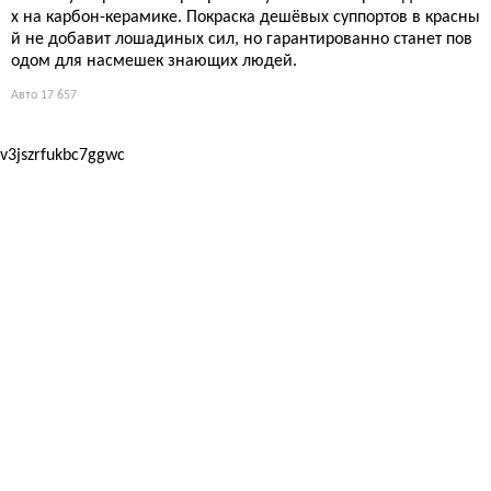
х на карбон-керамике. Покраска дешёвых суппортов в красны
й не добавит лошадиных сил, но гарантированно станет пов
одом для насмешек знающих людей.
Авто
17 657
v3jszrfukbc7ggwc