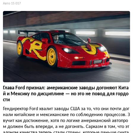
Авто
15 017
Глава Ford признал: американские заводы догоняют Кита
й и Мексику по дисциплине — но это не повод для гордо
сти
Гендиректор Ford хвалит заводы США за то, что они почти дог
нали китайские и мексиканские по соблюдению процессов. З
вучит как достижение, хотя по логике американский автопро
м должен быть впереди, а не догонять. Сарказм в том, что эт
алоном качества теперь стали страны, которые раньше счита