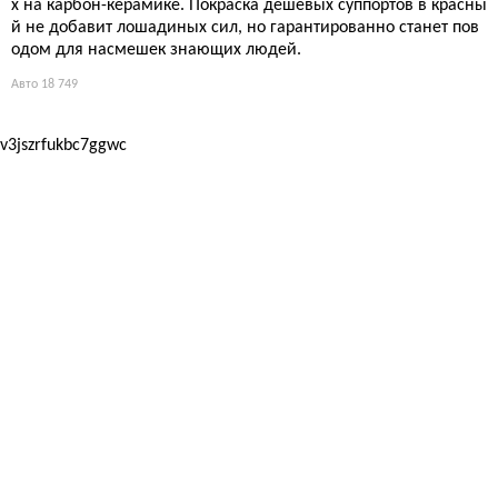
х на карбон-керамике. Покраска дешёвых суппортов в красны
й не добавит лошадиных сил, но гарантированно станет пов
одом для насмешек знающих людей.
Авто
18 749
v3jszrfukbc7ggwc