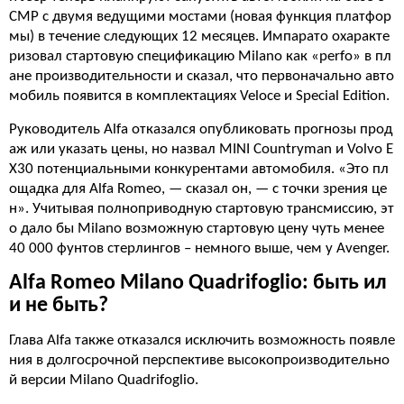
CMP с двумя ведущими мостами (новая функция платфор
мы) в течение следующих 12 месяцев. Импарато охаракте
ризовал стартовую спецификацию Milano как «perfo» в пл
ане производительности и сказал, что первоначально авто
мобиль появится в комплектациях Veloce и Special Edition.
Руководитель Alfa отказался опубликовать прогнозы прод
аж или указать цены, но назвал MINI Countryman и Volvo E
X30 потенциальными конкурентами автомобиля. «Это пл
ощадка для Alfa Romeo, — сказал он, — с точки зрения це
н». Учитывая полноприводную стартовую трансмиссию, эт
о дало бы Milano возможную стартовую цену чуть менее
40 000 фунтов стерлингов – немного выше, чем у Avenger.
Alfa Romeo Milano Quadrifoglio: быть ил
и не быть?
Глава Alfa также отказался исключить возможность появле
ния в долгосрочной перспективе высокопроизводительно
й версии Milano Quadrifoglio.