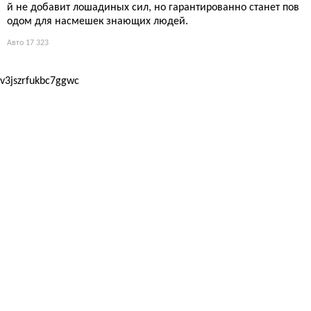
й не добавит лошадиных сил, но гарантированно станет пов
одом для насмешек знающих людей.
Авто
17 323
v3jszrfukbc7ggwc