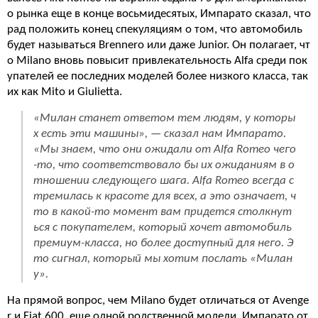
о рынка еще в конце восьмидесятых, Импарато сказал, что
рад положить конец спекуляциям о том, что автомобиль
будет называться Brennero или даже Junior. Он полагает, чт
о Milano вновь повысит привлекательность Alfa среди пок
упателей ее последних моделей более низкого класса, так
их как Mito и Giulietta.
«Милан станет ответом тем людям, у которы
х есть эти машины», — сказал нам Импарато.
«Мы знаем, что они ожидали от Alfa Romeo чего
-то, что соответствовало бы их ожиданиям в о
тношении следующего шага. Alfa Romeo всегда с
тремилась к красоте для всех, а это означает, ч
то в какой-то момент вам придется столкнут
ься с покупателем, который хочет автомобиль
премиум-класса, но более доступный для него. Э
то сигнал, который мы хотим послать «Милан
у».
На прямой вопрос, чем Milano будет отличаться от Avenge
r и Fiat 600, еще одной родственной модели, Импарато от