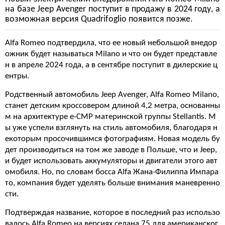
на базе Jeep Avenger поступит в продажу в 2024 году, а
возможная версия Quadrifoglio появится позже.
Alfa Romeo подтвердила, что ее новый небольшой внедор
ожник будет называться Milano и что он будет представле
н в апреле 2024 года, а в сентябре поступит в дилерские ц
ентры.
Родственный автомобиль Jeep Avenger, Alfa Romeo Milano,
станет детским кроссовером длиной 4,2 метра, основанны
м на архитектуре e-CMP материнской группы Stellantis. М
ы уже успели взглянуть на стиль автомобиля, благодаря н
екоторым просочившимся фотографиям. Новая модель бу
дет производиться на том же заводе в Польше, что и Jeep,
и будет использовать аккумуляторы и двигатели этого авт
омобиля. Но, по словам босса Alfa Жана-Филиппа Импара
то, компания будет уделять больше внимания маневренно
сти.
Подтверждая название, которое в последний раз использо
валось Alfa Romeo на версиях седана 75 для американског