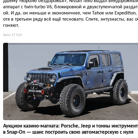
дшему «королю бездорожья», Nissan тихо выдал внедорожны
аппарат с twin-turbo V6, блокировкой и двухступенчатой раздат
ой. И да, он меньше и экономичнее, чем Tahoe или Expedition, 
отя в третьем ряду всё ещё тесновато. Спите, энтузиасты, вас о
гоняют.
Авто
17 514
Аукцион казино-магната: Porsche, Jeep и тонны инструмен
в Snap-On — шанс построить свою автомастерскую с нуля