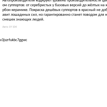
Автопроизводители кодируют уровень производительности цв
ом суппортов: от серебристых у базовых версий до жёлтых на 
рбон-керамике. Покраска дешёвых суппортов в красный не до
авит лошадиных сил, но гарантированно станет поводом для 
смешек знающих людей.
Авто
19 104
v3jszrfukbc7ggwc