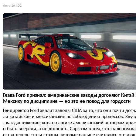
Авто
16 400
Глава Ford признал: американские заводы догоняют Китай 
Мексику по дисциплине — но это не повод для гордости
Гендиректор Ford хвалит заводы США за то, что они почти догн
ли китайские и мексиканские по соблюдению процессов. Звуч
т как достижение, хотя по логике американский автопром дол
н быть впереди, а не догонять. Сарказм в том, что эталоном ка
ества теперь стали страны, которые раньше считались отстаю