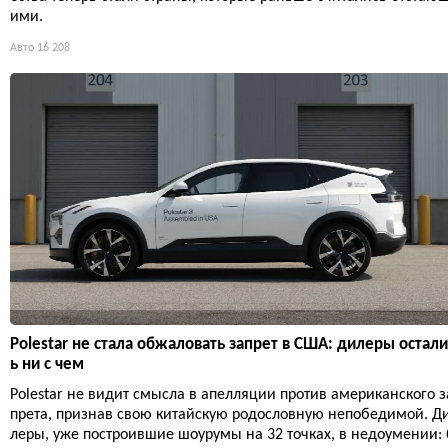
ими.
Авто
16 208
Polestar не стала обжаловать запрет в США: дилеры остали
ь ни с чем
Polestar не видит смысла в апелляции против американского з
прета, признав свою китайскую родословную непобедимой. Д
леры, уже построившие шоурумы на 32 точках, в недоумении: 