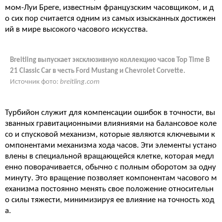
мом-Луи Бреге, известным французским часовщиком, и д
о сих пор считается одним из самых изысканных достижен
ий в мире высокого часового искусства.
Breitling выпускает эксклюзивную коллекцию часов Top Time B
21 Classic Car в честь Ford Mustang и Chevrolet Corvette.
Источник фото:
breitling.com
Турбийон служит для компенсации ошибок в точности, вы
званных гравитационными влияниями на балансовое коле
со и спусковой механизм, которые являются ключевыми к
омпонентами механизма хода часов. Эти элементы устано
влены в специальной вращающейся клетке, которая медл
енно поворачивается, обычно с полным оборотом за одну
минуту. Это вращение позволяет компонентам часового м
еханизма постоянно менять свое положение относительн
о силы тяжести, минимизируя ее влияние на точность ход
а.