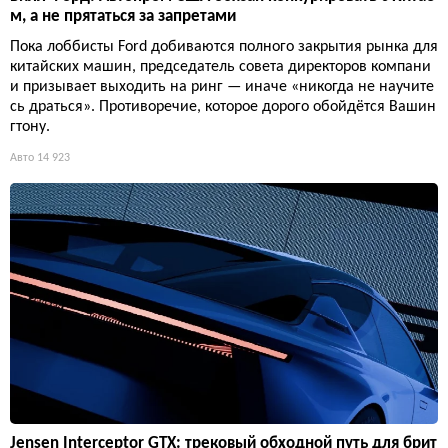
м, а не прятаться за запретами
Пока лоббисты Ford добиваются полного закрытия рынка для
китайских машин, председатель совета директоров компани
и призывает выходить на ринг — иначе «никогда не научите
сь драться». Противоречие, которое дорого обойдётся Вашин
гтону.
Авто
14 923
Jensen Interceptor GTX: трековый обходной путь для брит