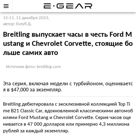
15:11, 11 декабря 2023
,
автор: Голуб Д.
Breitling выпускает часы в честь Ford M
ustang и Chevrolet Corvette, стоящие бо
льше самих авто
Источник фото:
breitling.com
Эта серия, включая модели с турбийоном, оцениваетс
я в $47,000 за экземпляр.
Breitling дебютировала с эксклюзивной коллекцией Top Ti
me B21 Classic Car, вдохновленной классическими автомоб
илями Ford Mustang и Chevrolet Corvette. Серия часов оце
нивается в 47 000 долларов или примерно 4,3 миллиона
рублей за каждый экземпляр.